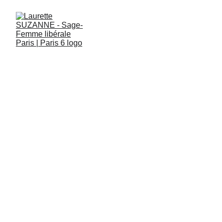
Le Lien Magique entre les
Parents et leur Bébé : Le
Massage Bébé
Le massage bébé est bien plus qu'une simple routine.
C'est un moyen précieux de créer un lien puissant entre
les parents et leur bébé. En pratiquant le massage bébé,
vous investissez dans la santé physique et émotionnelle
de votre enfant tout en renforçant le lien magique qui vous
unit. C'est un cadeau que vous offrez à votre bébé, et il n'y
a rien de plus précieux que le lien d'amour entre un parent
et son enfant.