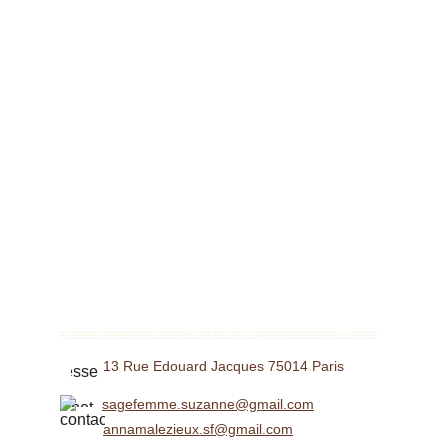
Découvrez l'importance du suivi échographique de la grossesse dans notre dernier article de blog. En tant que sage-femme libérale dévouée, nous vous expliquons les différentes échographies à effectuer tout au long de votre grossesse. De la 
datation à la troisième trimestre, nous détaillons chaque échographie, son objectif et le moment idéal pour la réaliser. Cependant, il est important de noter que notre cabinet situé au 20 rue des Grands Augustins, 75006 Paris, ne propose pas 
d'échographie. Nous sommes là pour vous accompagner dans toutes les autres facettes de votre grossesse, assurant votre bien-être et celui de votre bébé. Pour en savoir plus, lisez notre article complet sur le suivi échographique de la grossesse.
13 Rue Edouard Jacques 75014 Paris
sagefemme.suzanne@gmail.com
annamalezieux.sf@gmail.com