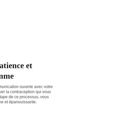
LE CABINET
QUI SUIS-JE ?
PRENDRE RDV
BLOG
atience et
emme
munication ouverte avec votre
ver la contraception qui vous
étape de ce processus, vous
ine et épanouissante.