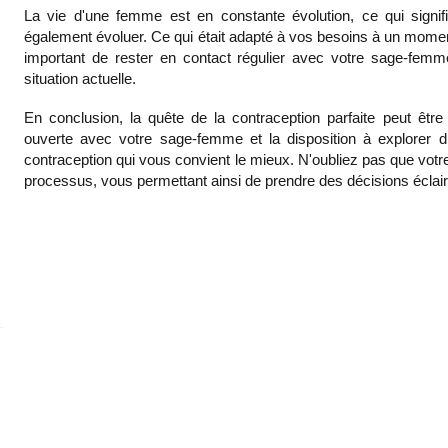
La vie d'une femme est en constante évolution, ce qui signi
également évoluer. Ce qui était adapté à vos besoins à un moment
important de rester en contact régulier avec votre sage-femme
situation actuelle.
En conclusion, la quête de la contraceptio
n parfaite peut êt
ouverte avec votre sage-femme et la disposition à explorer di
contraception qui vous convient le mieux. N'oubliez pas que vot
processus, vous permettant ainsi de prendre des décisions éclair
n 
e a 
 
té 
 
e 
ant 